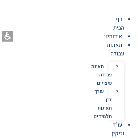
לג
תוכן
דף
הבית
אודותינו
תאונות
עבודה
תאונת
עבודה
פיצויים
עורך
דין
תאונות
תלמידים
עו"ד
נזיקין