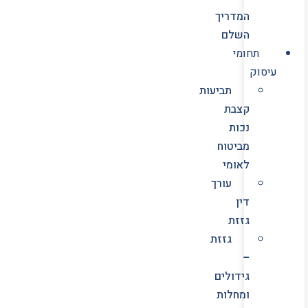
המדריך
השלם
תחומי
עיסוק
תביעות
קצבת
נכות
מביטוח
לאומי
עורך
דין
גזזת
גזזת
–
גידולים
ומחלות