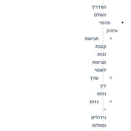
המדריך
השלם
תחומי
עיסוק
תביעות
קצבת
נכות
מביטוח
לאומי
עורך
דין
גזזת
גזזת
–
גידולים
ומחלות