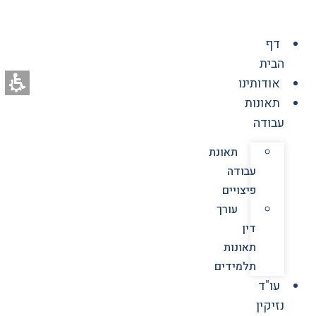
לג
תוכן
דף
הבית
אודותינו
תאונות
עבודה
תאונת
עבודה
פיצויים
עורך
דין
תאונות
תלמידים
עו"ד
נזיקין