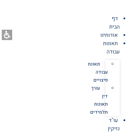
לג
תוכן
דף
הבית
אודותינו
תאונות
עבודה
תאונת
עבודה
פיצויים
עורך
דין
תאונות
תלמידים
עו"ד
נזיקין