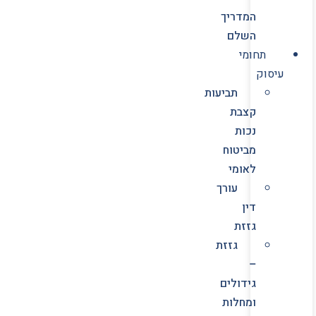
המדריך
השלם
תחומי
עיסוק
תביעות
קצבת
נכות
מביטוח
לאומי
עורך
דין
גזזת
גזזת
–
גידולים
ומחלות