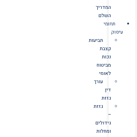
המדריך
השלם
תחומי
עיסוק
תביעות
קצבת
נכות
מביטוח
לאומי
עורך
דין
גזזת
גזזת
–
גידולים
ומחלות