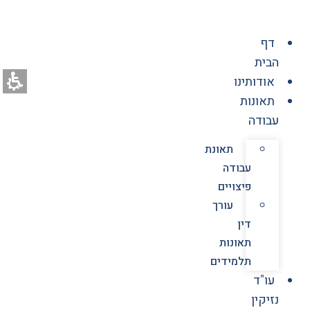
לג
תוכן
דף
הבית
אודותינו
תאונות
עבודה
תאונת
עבודה
פיצויים
עורך
דין
תאונות
תלמידים
עו"ד
נזיקין