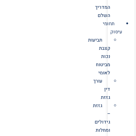
המדריך
השלם
תחומי
עיסוק
תביעות
קצבת
נכות
מביטוח
לאומי
עורך
דין
גזזת
גזזת
–
גידולים
ומחלות