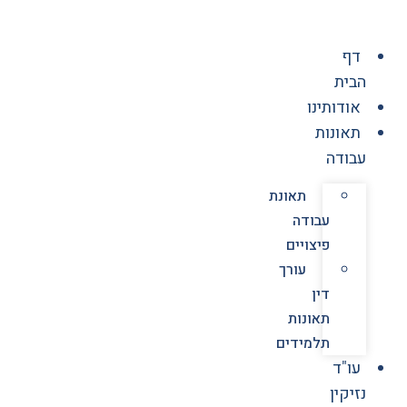
לג
תוכן
דף
הבית
אודותינו
תאונות
עבודה
תאונת
עבודה
פיצויים
עורך
דין
תאונות
תלמידים
עו"ד
נזיקין