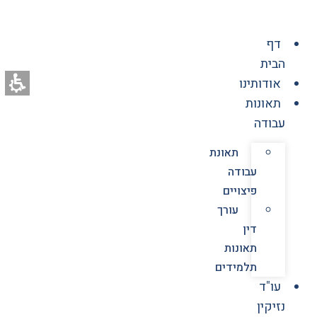
לג
תוכן
דף
הבית
אודותינו
תאונות
עבודה
תאונת
עבודה
פיצויים
עורך
דין
תאונות
תלמידים
עו"ד
נזיקין