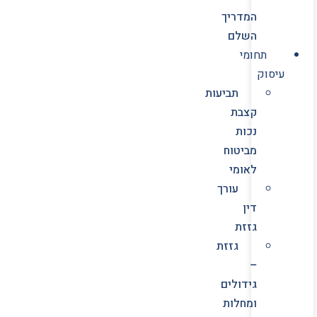
המדריך
השלם
תחומי
עיסוק
תביעות
קצבת
נכות
מביטוח
לאומי
עורך
דין
גזזת
גזזת
–
גידולים
ומחלות